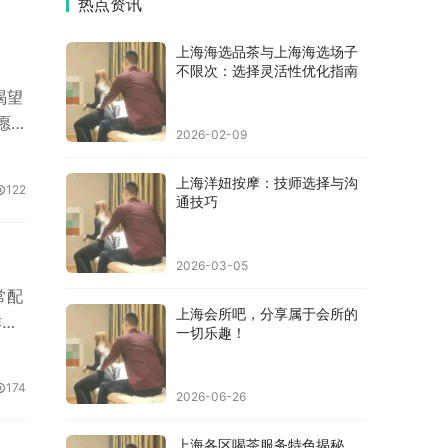
热点资讯
上海海选品茶与上海海选场子
不限次：选择灵活性优化指南
渴望
愿
2026-02-09
动动
茶品
上海洋妞按摩：技师选择与沟
122
的茶
通技巧
红
茶，
2026-03-05
常配
上海会所吧，分享属于会所的
作为
一切乐趣！
所
有私
174
2026-06-26
服
各
上海各区喝茶服务特色揭秘，