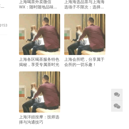
上海喝茶外卖微信
上海海选品茶与上海海
茶服
WX：随时随地品味好
选场子不限次：选择灵
茶
活性优化指南
优
传统
153
出宁
。茶
时，
上海各区喝茶服务特色
上海会所吧，分享属于
揭秘，享受专属茶时光
会所的一切乐趣！
上海洋妞按摩：技师选
择与沟通技巧