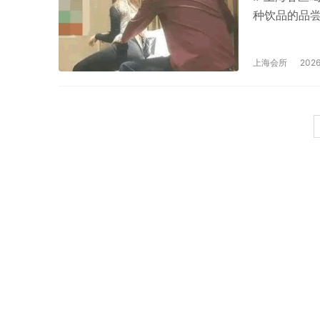
种饮品的品
务特色，下面
雅与传统的
上海会所
2026
文化氛围。
静祥和的环
艺师会以专
茶馆还...