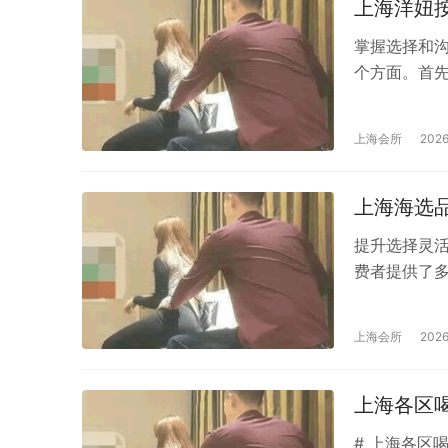
种美食和饮
上海洋妞
口味...
掌握选择和
个方面。首
认证，可查
各种身体状
上海会所
202
更为熟悉，
所的介绍、
技师时可能
上海海选
开朗...
提升选择灵
费者提供了
满足消费者
艺师充分沟
上海会所
202
师会根据这
在众多茶品
海选场子不
上海各区
间内...
# 上海各区