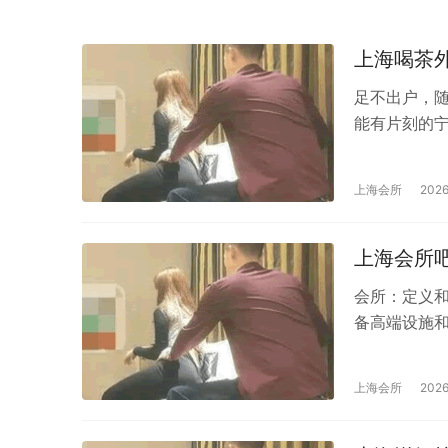
上海喝茶
足不出户，
能有片刻的
望变得轻而
手指，就能随
上海会所
202
选择。这里
香，能让你
茶，温暖的
上海会所
如铁观...
会所：定义
备高端设施
其中之一，为
吧以其优雅
上海会所
2026
人休息室、
务，拥有属于