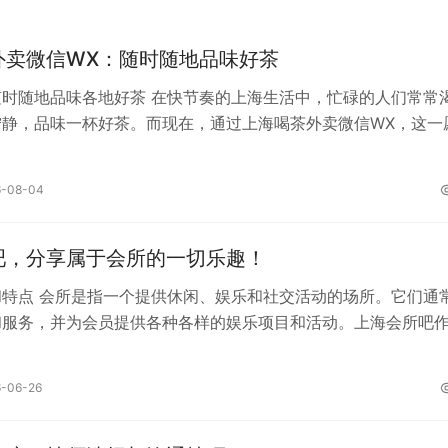
外卖微信WX：随时随地品味好茶
随时随地品味各地好茶 在快节奏的上海生活中，忙碌的人们常常
宁静，品味一杯好茶。而现在，通过上海喝茶外卖微信WX，这一
易举。无论你是在办公室忙碌工作，还是在家中悠闲休息，只需
时随地品味到好茶。 上海喝茶外卖微信WX提供了丰富多样的
6-08-04
有清新淡雅的绿茶，如龙井、碧螺春，它们口感鲜爽，带有自然
在疲惫时瞬间提神醒脑；有醇厚浓郁的红茶，像正山小种、祁门
茶汤在口中散开，仿佛能驱散所有的寒意；还有独具韵味的乌龙
吧，分享属于会所的一切乐趣！
和特点 会所是指一个提供休闲、娱乐和社交活动的场所。它们通
和服务，并为会员提供各种各样的娱乐项目和活动。上海会所吧
人们提供了一个尊贵、舒适且独特的体验。 舒适的环境 上海会
而精致的装饰风格而闻名。它们通常位于市中心或高档社区，设
-06-26
豪华酒吧和美食餐厅。你可以在这里享受到宁静的氛围和绝佳的
你自己的私密空间。 精湛的美食和饮品 上海会所吧为来宾提供