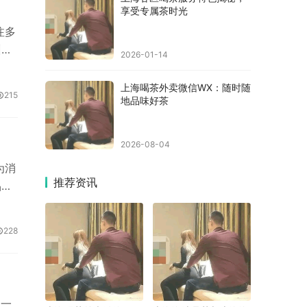
各种
享受专属茶时光
注多
训和
2026-01-14
应对
分布
上海喝茶外卖微信WX：随时随
215
地品味好茶
过场
选择
热情
2026-08-04
为消
推荐资讯
品，
与茶
茶艺
228
能够
上海
的时
是一