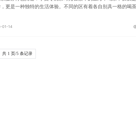
尝，更是一种独特的生活体验。不同的区有着各自别具一格的喝
就让我们一同揭开上海各区喝茶服务的神秘面纱。## 静安区：
交融静安区作为上海的文化中心之一，这里的茶馆充满了浓厚的
-01-14
茶馆的装修往往采用古典风格，木质的桌椅、精致的茶具，营造
境。在这里，你可以品尝到正宗的传统茶品，如龙井、碧螺春等
业且优雅的姿态进行茶艺表演，向你展示传统茶文化的魅力。同
共 1 页/5 条记录