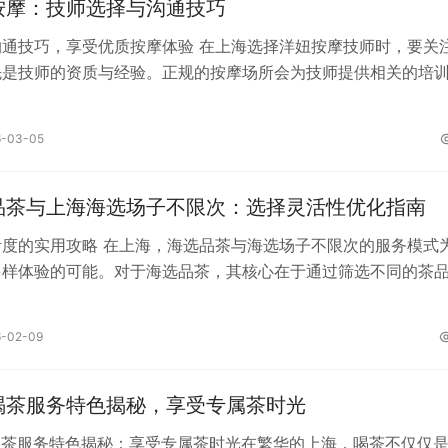
品选择。从精心烹制的传统美食到现代创意菜肴，你可以品尝到
按摩：技师选择与沟通技巧
沟通技巧，享受优质按摩体验 在上海选择洋妞按摩技师时，要关
先是技师的资质与经验。正规的按摩场所会为技师提供相关的培
看技师是否持有专业的按摩资格证书。经验丰富的技师能更好地
况和需求。比如有多年按摩经验的技师，对于人体的穴位和肌肉
6-03-05
在按摩过程中能更精准地发力，缓解身体的疲劳和疼痛。可以通
其他顾客的评价来了解技师的经验情况。 其次，外貌和气质也是
会考虑的因素。不同的人有不同的审美偏好，有些顾客可能喜欢
品茶与上海海选场子不限次：选择灵活性优化指南
活度的实用攻略 在上海，海选品茶与海选场子不限次的服务模式
多样体验的可能。对于海选品茶，其核心在于通过筛选不同的茶
对茶味、茶香、茶韵的个性化需求。消费者可以在海选过程中，
通，表达自己对茶叶品种、口感浓度、冲泡方式等方面的偏好。
6-02-09
些信息，为消费者推荐合适的茶品进行品鉴。这种方式让消费者
中找到最适合自己口味的那一款，大大提升了选择的灵活性。 而
限次的服务，则主要针对娱乐、休闲等场所。消费者可以在规定
喝茶服务特色揭秘，享受专属茶时光
喝茶服务特色揭秘：享受专属茶时光在繁华的上海，喝茶不仅仅